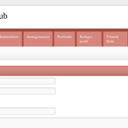
ub
Indmeldelse
Arrangementer
Profilside
Rediger
Tilmeld
profil
Hold