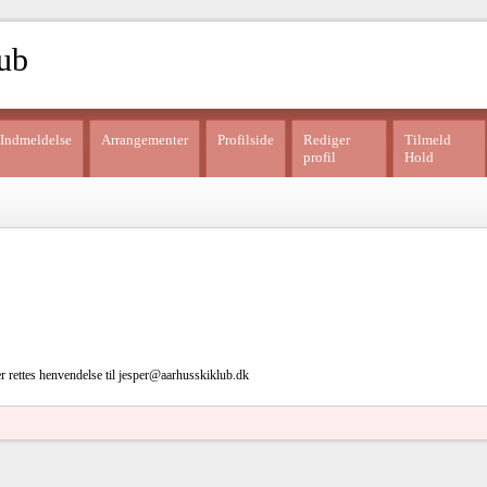
ub
Indmeldelse
Arrangementer
Profilside
Rediger
Tilmeld
profil
Hold
er rettes henvendelse til jesper@aarhusskiklub.dk